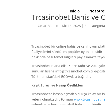
Inicio
Nosotro
Trcasinobet Bahis ve
por
Cesar Blanco
|
Dic 16, 2025
|
Sin categorí
Trcasinobet bir online bahis ve canlı oyun pl
faaliyetlerini sürdüren popüler oyun sitesidir. 
hakkında bazı temel bilgileri paylaşmakta fayd
Trcasinobet’in ana ofisi Kıbrıs’tadır ve 2018 y
sunulan lisans info@trcasinobet.com.tr e-posta
Türkmenistan’daki EGOVAN’a bağlıdır.
Kayıt Süreci ve Hesap Özellikleri
Trcasinobet’e hesap açmak oldukça kolay bir iş
yeterli olmaktadır. Formun
www.trcasinobet.n
gelmekte ve hesabınız aktif hale gelmektedir.