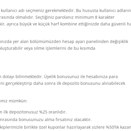
 kullanıcı adı seçmeniz gerekmektedir. Bu hususta kullanıcı adların
rasında olmalıdır. Seçtiğiniz parolanız minimum 8 karakter
r, ayrıca büyük ve küçük harf kombine ettiğinizde daha güvenli h
bınızda yer alan bölümümüzden hesap ayarı panelinden değişiklik
oluşturabilir veya silme işlemlerini de bu kısımda
dolayı bilinmektedir. Üyelik bonusunuz ile hesabınıza para
mini gerçekleştirip daha sonra ilk depozito bonusunu alınabilecek
amamız mümkün:
n ilk depozitonusuz %25 oranlıdır.
sonrasında bonusunuzu alma fırsatınız olacaktır.
kiplerimizle birlikte özel kuponlar hazırlayarak sizlere %50’lik kaza