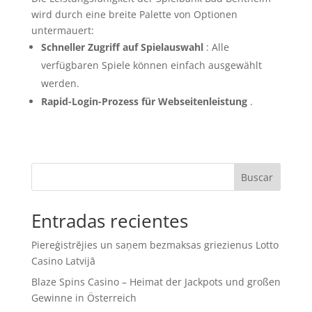
wird durch eine breite Palette von Optionen
untermauert:
Schneller Zugriff auf Spielauswahl
: Alle
verfügbaren Spiele können einfach ausgewählt
werden.
Rapid-Login-Prozess für Webseitenleistung
.
Buscar
Entradas recientes
Piereģistrējies un saņem bezmaksas griezienus Lotto
Casino Latvijā
Blaze Spins Casino – Heimat der Jackpots und großen
Gewinne in Österreich