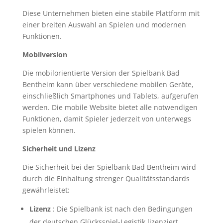
Diese Unternehmen bieten eine stabile Plattform mit
einer breiten Auswahl an Spielen und modernen
Funktionen.
Mobilversion
Die mobilorientierte Version der Spielbank Bad
Bentheim kann über verschiedene mobilen Geräte,
einschließlich Smartphones und Tablets, aufgerufen
werden. Die mobile Website bietet alle notwendigen
Funktionen, damit Spieler jederzeit von unterwegs
spielen können.
Sicherheit und Lizenz
Die Sicherheit bei der Spielbank Bad Bentheim wird
durch die Einhaltung strenger Qualitätsstandards
gewährleistet:
Lizenz
: Die Spielbank ist nach den Bedingungen
der deutschen Glücksspiel-Legistik lizenziert.