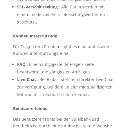
SSL-Verschlüsselung
: Alle Daten werden mit
einem modernen Verschlüsselungsverfahren
geschützt.
Kundenunterstützung
Für Fragen und Probleme gibt es eine umfassende
Kundenunterstützungsreihe:
FAQ
: Eine häufig gestellte Fragen-Seite
beantwortet die gängigsten Anfragen.
Live-Chat
: Bei Bedarf steht ein direkter Live-Chat
zur Verfügung, bei dem Spieler mit qualifizierten
Mitarbeiter in Kontakt treten können.
Benutzererlebnis
Das Benutzererlebnis bei der Spielbank Bad
Bentheim ist durch eine intuitiv gestaltete Website