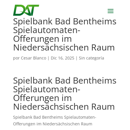
Spielbank Bad Bentheims
Spielautomaten-
Offerungen im
Niedersächsischen Raum
por
Cesar Blanco
|
Dic 16, 2025
|
Sin categoría
Spielbank Bad Bentheims
Spielautomaten-
Offerungen im
Niedersächsischen Raum
Spielbank Bad Bentheims Spielautomaten-
Offerungen im Niedersächsischen Raum