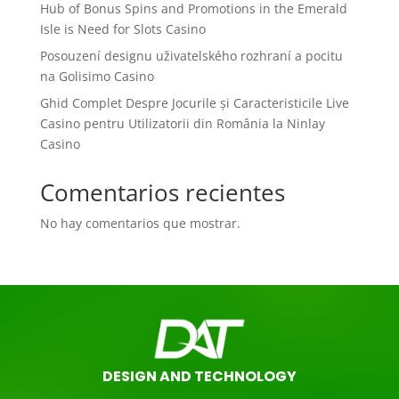
Hub of Bonus Spins and Promotions in the Emerald
Isle is Need for Slots Casino
Posouzení designu uživatelského rozhraní a pocitu
na Golisimo Casino
Ghid Complet Despre Jocurile și Caracteristicile Live
Casino pentru Utilizatorii din România la Ninlay
Casino
Comentarios recientes
No hay comentarios que mostrar.
DESIGN AND TECHNOLOGY