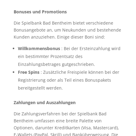
Bonuses und Promotions
Die Spielbank Bad Bentheim bietet verschiedene
Bonusangebote an, um Neukunden und bestehende
Kunden anzuziehen. Einige dieser Boni sind:
Willkommensbonus
: Bei der Ersteinzahlung wird
ein bestimmter Prozentsatz des
Einzahlungsbetrages gutgeschrieben.
Free Spins
: Zusätzliche Freispiele können bei der
Registrierung oder als Teil eines Bonuspakets
bereitgestellt werden.
Zahlungen und Auszahlungen
Die Zahlungsverfahren bei der Spielbank Bad
Bentheim umfassen eine breite Palette von
Optionen, darunter Kreditkarten (Visa, Mastercard),
E-Wallets (PayPal, Skrill) und Banküberweisung. Die