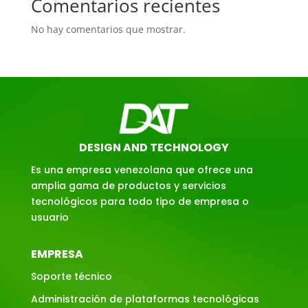
Comentarios recientes
No hay comentarios que mostrar.
DESIGN AND TECHNOLOGY
Es una empresa venezolana que ofrece una
amplia gama de productos y servicios
tecnológicos para todo tipo de empresa o
usuario
EMPRESA
Soporte técnico
Administración de plataformas tecnológicas