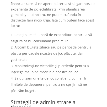
financiar care să ne apere plăcerea și să garanteze o
experiență de joc echilibrată. Prin planificarea
gameplay-ului nostru, ne putem cufunda în
distracție fără nicio grijă. Iată cum putem face acest
lucru:
Setați o limită lunară de expendituri pentru a vă
asigura că nu consumăm prea mult.
Alocăm bugete zilnice sau pe perioade pentru a
păstra perioadele noastre de joc plăcute, dar
gestionate.
Monitorizați-ne victoriile și pierderile pentru a
înțelege mai bine modelele noastre de joc.
Să utilizăm unelte de joc conștient, cum ar fi
limitele de depunere, pentru a ne sprijini să ne
păstrăm bugetul.
Strategii de administrare a