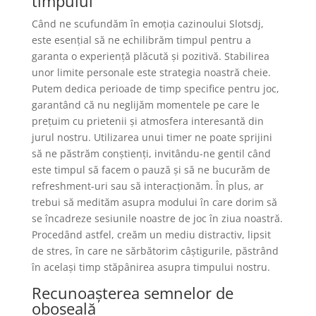
timpului
Când ne scufundăm în emoția cazinoului Slotsdj,
este esențial să ne echilibrăm timpul pentru a
garanta o experiență plăcută și pozitivă. Stabilirea
unor limite personale este strategia noastră cheie.
Putem dedica perioade de timp specifice pentru joc,
garantând că nu neglijăm momentele pe care le
prețuim cu prietenii și atmosfera interesantă din
jurul nostru. Utilizarea unui timer ne poate sprijini
să ne păstrăm conștienți, invitându-ne gentil când
este timpul să facem o pauză și să ne bucurăm de
refreshment-uri sau să interacționăm. În plus, ar
trebui să medităm asupra modului în care dorim să
se încadreze sesiunile noastre de joc în ziua noastră.
Procedând astfel, creăm un mediu distractiv, lipsit
de stres, în care ne sărbătorim câștigurile, păstrând
în același timp stăpânirea asupra timpului nostru.
Recunoașterea semnelor de
oboseală