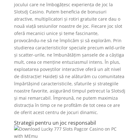
jocului care ne îmbogățesc experiența de joc la
Slotsdj Casino. Putem beneficia de bonusuri
atractive, multiplicatori și rotiri gratuite care dau o
nouă viață sesiunilor noastre de joc. Fiecare joc slot
oferă mecanici unice și teme fascinante,
provocându-ne să ne împlicăm și să explorăm. Prin
studierea caracteristicilor speciale precum wild-urile
și scatter-urile, ne îmbunătățim șansele de a câștiga
mult, ceea ce menține entuziasmul intens. În plus,
exploatarea poveștilor interactive oferă un alt nivel
de distracție! Haideți să ne alăturăm cu comunitatea
împărtășind caracteristicile, sfaturile și strategiile
noastre favorite, asigurând timpul petrecut la Slotsdj
și mai remarcabil. Împreună, ne putem maximiza
distracția în timp ce ne profităm de tot ceea ce are
de oferit acest centru de jocuri dinamic.
Strategii pentru un joc responsabil