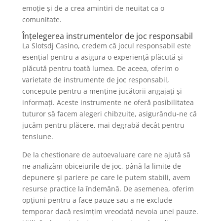
emoție și de a crea amintiri de neuitat ca o
comunitate.
Înțelegerea instrumentelor de joc responsabil
La Slotsdj Casino, credem că jocul responsabil este
esențial pentru a asigura o experiență plăcută și
plăcută pentru toată lumea. De aceea, oferim o
varietate de instrumente de joc responsabil,
concepute pentru a menține jucătorii angajați și
informați. Aceste instrumente ne oferă posibilitatea
tuturor să facem alegeri chibzuite, asigurându-ne că
jucăm pentru plăcere, mai degrabă decât pentru
tensiune.
De la chestionare de autoevaluare care ne ajută să
ne analizăm obiceiurile de joc, până la limite de
depunere și pariere pe care le putem stabili, avem
resurse practice la îndemână. De asemenea, oferim
opțiuni pentru a face pauze sau a ne exclude
temporar dacă resimțim vreodată nevoia unei pauze.