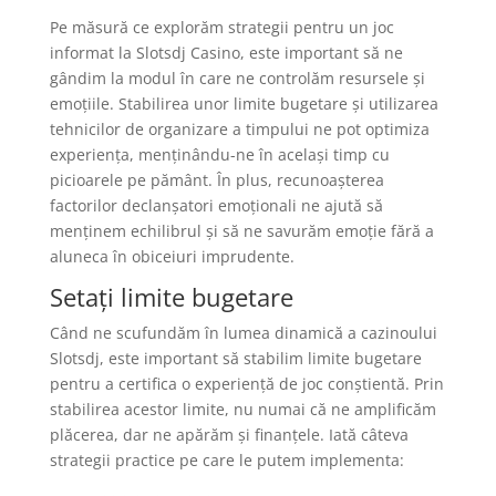
Pe măsură ce explorăm strategii pentru un joc
informat la Slotsdj Casino, este important să ne
gândim la modul în care ne controlăm resursele și
emoțiile. Stabilirea unor limite bugetare și utilizarea
tehnicilor de organizare a timpului ne pot optimiza
experiența, menținându-ne în același timp cu
picioarele pe pământ. În plus, recunoașterea
factorilor declanșatori emoționali ne ajută să
menținem echilibrul și să ne savurăm emoție fără a
aluneca în obiceiuri imprudente.
Setați limite bugetare
Când ne scufundăm în lumea dinamică a cazinoului
Slotsdj, este important să stabilim limite bugetare
pentru a certifica o experiență de joc conștientă. Prin
stabilirea acestor limite, nu numai că ne amplificăm
plăcerea, dar ne apărăm și finanțele. Iată câteva
strategii practice pe care le putem implementa: