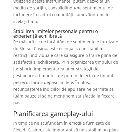
Utilizând aceste instrumente, putem dezvolta un
mediu de sprijin, consolidându-ne sentimentul de
includere în cadrul comunității, amuzându-ne în
același timp.
Stabilirea limitelor personale pentru o
experiență echilibrată
Pe măsură ce ne încântăm de sentimentele furnizate
de Slotsdj Casino, este esențial să ne stabilim
restricții individuale care să asigure o trăire plină de
satisfacții și echilibrată. Prin organizarea timpului de
joc și prin implementarea unor strategii de
gestionare a timpului, ne putem delecta de timpul
petrecut fără a depăși limitele. În plus,
recunoașterea indiciilor de epuizare ne permite să
luăm pauze și să ne menținem satisfacția la fiecare
pas.
Planificarea gameplay-ului
În timp ce ne scufundăm în emoțiile furnizate de
Slotsdj Casino, este important să ne stabilim un plan