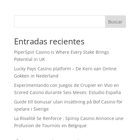
Buscar
Entradas recientes
PiperSpin Casino is Where Every Stake Brings
Potential in UK
Lucky Pays Casino platform – De Kern van Online
Gokken in Nederland
Experimentando con Juegos de Crupier en Vivo en
Scored Casino durante Seis Meses: Estudio España
Guide till bonusar utan insättning på Bof Casino för
spelare i Sverige
La Rivalité Se Renforce : Spinsy Casino Annonce une
Profusion de Tournois en Belgique