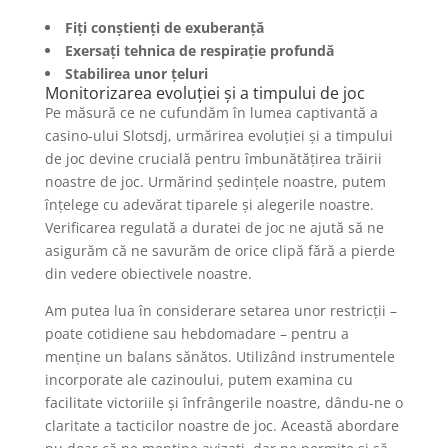
Fiți conștienți de exuberanță
Exersați tehnica de respirație profundă
Stabilirea unor țeluri
Monitorizarea evoluției și a timpului de joc
Pe măsură ce ne cufundăm în lumea captivantă a
casino-ului Slotsdj, urmărirea evoluției și a timpului
de joc devine crucială pentru îmbunătățirea trăirii
noastre de joc. Urmărind ședințele noastre, putem
înțelege cu adevărat tiparele și alegerile noastre.
Verificarea regulată a duratei de joc ne ajută să ne
asigurăm că ne savurăm de orice clipă fără a pierde
din vedere obiectivele noastre.
Am putea lua în considerare setarea unor restricții –
poate cotidiene sau hebdomadare – pentru a
menține un balans sănătos. Utilizând instrumentele
incorporate ale cazinoului, putem examina cu
facilitate victoriile și înfrângerile noastre, dându-ne o
claritate a tacticilor noastre de joc. Această abordare