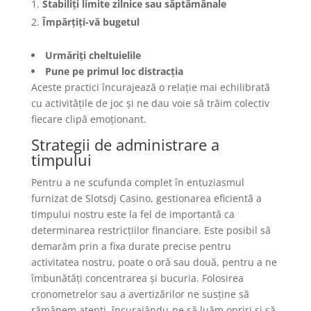
Stabiliți limite zilnice sau săptămânale
Împărțiți-vă bugetul
Urmăriți cheltuielile
Pune pe primul loc distracția
Aceste practici încurajează o relație mai echilibrată
cu activitățile de joc și ne dau voie să trăim colectiv
fiecare clipă emoționant.
Strategii de administrare a
timpului
Pentru a ne scufunda complet în entuziasmul
furnizat de Slotsdj Casino, gestionarea eficientă a
timpului nostru este la fel de importantă ca
determinarea restricțiilor financiare. Este posibil să
demarăm prin a fixa durate precise pentru
activitatea nostru, poate o oră sau două, pentru a ne
îmbunătăți concentrarea și bucuria. Folosirea
cronometrelor sau a avertizărilor ne susține să
rămânem atenți, încurajându-ne să luăm opriri și să