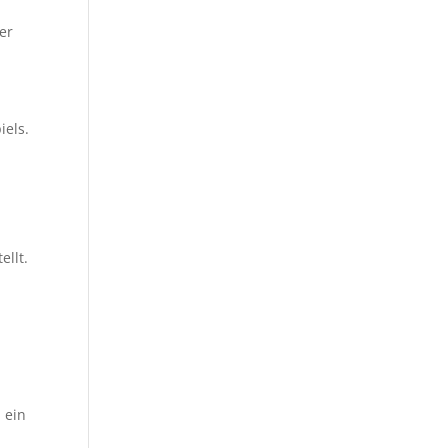
er
iels.
ellt.
 ein