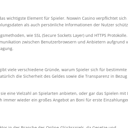
das wichtigste Element für Spieler. Noxwin Casino verpflichtet sich
Zahlungsdaten als auch persönliche Informationen der Nutzer schütz
gsmethoden, wie SSL (Secure Sockets Layer) und HTTPS Protokolle.
ommunikation zwischen Benutzerbrowsern und Anbietern aufgrund 
ragung.
gibt viele verschiedene Gründe, warum Spieler sich für bestimmte
natürlich die Sicherheit des Geldes sowie die Transparenz in Bezug
e eine Vielzahl an Spielarten anbieten, oder gar das Spielen mit 
h immer wieder ein großes Angebot an Boni für erste Einzahlunge
aktor in der Branche des Online-Glücksspiels, da Gesetze und