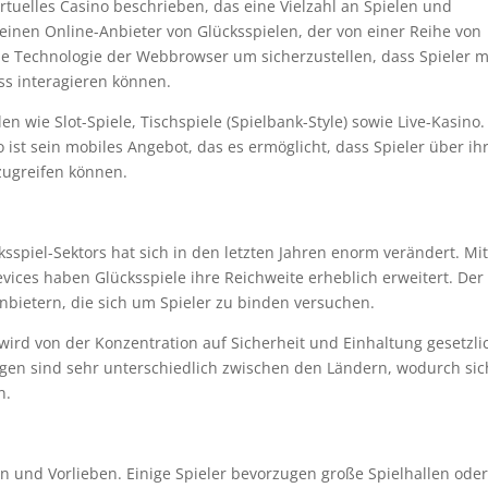
irtuelles Casino beschrieben, das eine Vielzahl an Spielen und
inen Online-Anbieter von Glücksspielen, der von einer Reihe von
ie Technologie der Webbrowser um sicherzustellen, dass Spieler m
s interagieren können.
len wie Slot-Spiele, Tischspiele (Spielbank-Style) sowie Live-Kasino.
ist sein mobiles Angebot, das es ermöglicht, dass Spieler über ih
zugreifen können.
sspiel-Sektors hat sich in den letzten Jahren enorm verändert. Mi
ices haben Glücksspiele ihre Reichweite erheblich erweitert. Der
Anbietern, die sich um Spieler zu binden versuchen.
ird von der Konzentration auf Sicherheit und Einhaltung gesetzli
ngen sind sehr unterschiedlich zwischen den Ländern, wodurch sic
n.
n und Vorlieben. Einige Spieler bevorzugen große Spielhallen ode