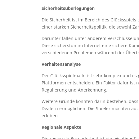
Sicherheitsüberlegungen
Die Sicherheit ist im Bereich des Glücksspiels 
einer starken Sicherheitspolitik, die sowohl 
Darunter fallen unter anderem Verschlüsselun
Diese sicherstun im Internet eine sichere K
verschiedenen Problemen während der Übert
Verhaltensanalyse
Der Glücksspielmarkt ist sehr komplex und es 
Plattformen entscheiden. Ein Faktor dafür ist 
Regulierung und Anerkennung.
Weitere Gründe könnten darin bestehen, dass si
Dealern ermöglichen. Die Spieler möchten auc
erleben.
Regionale Aspekte
Die regionale Besonderheit ist ein wichtiger F