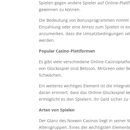
Spielen gegen andere Spieler auf Online-Plat
gewinnen zu können.
Die Bedeutung von Bonusprogrammen nimmt stä
Einzahlung oder eine Anreiz zum Spielen in e
anzumerken, dass die Umsatzbedingungen sehr
werden.
Popular Casino-Plattformen
Es gibt viele verschiedene Online-Casinoplat
von Glücksspiel sind Betsson, MrGreen oder Be
Schwächen.
Ein weiteres wichtiges Element ist die Integrat
daran erinnert, dass das Online-Glücksspiel 
ermöglicht es den Spielern, ihr Geld sicher zu 
Arten von Spielen
Der Glanz des Noxwin Casinos liegt in seiner V
Altersgruppen. Eines der wichtigsten Elemente