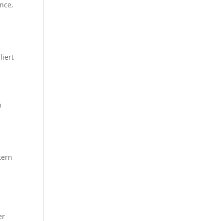
nce,
iert
h
tern
er