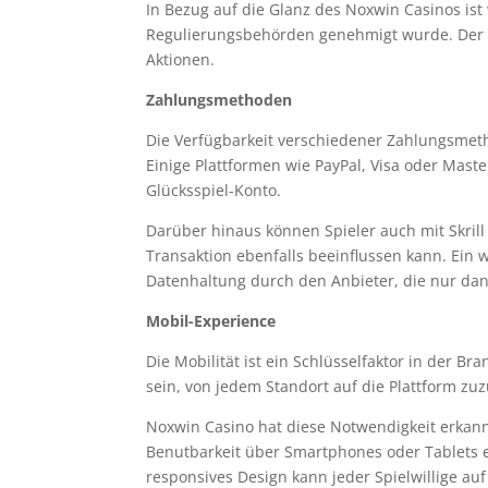
In Bezug auf die Glanz des Noxwin Casinos ist
Regulierungsbehörden genehmigt wurde. Der Fo
Aktionen.
Zahlungsmethoden
Die Verfügbarkeit verschiedener Zahlungsmetho
Einige Plattformen wie PayPal, Visa oder Mas
Glücksspiel-Konto.
Darüber hinaus können Spieler auch mit Skrill 
Transaktion ebenfalls beeinflussen kann. Ein w
Datenhaltung durch den Anbieter, die nur dann
Mobil-Experience
Die Mobilität ist ein Schlüsselfaktor in der B
sein, von jedem Standort auf die Plattform z
Noxwin Casino hat diese Notwendigkeit erkannt 
Benutbarkeit über Smartphones oder Tablets 
responsives Design kann jeder Spielwillige au