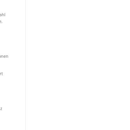
ahl
e,
ionen
rt
iz