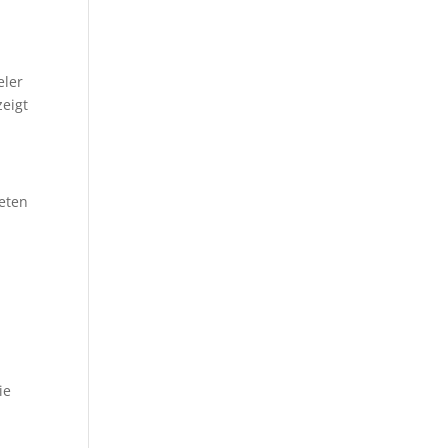
eler
eigt
ieten
ie