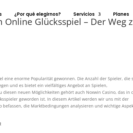
s
¿Por qué elegirnos?
Servicios
Planes
 Online Glücksspiel – Der Weg 
a
iel eine enorme Popularität gewonnen. Die Anzahl der Spieler, die 
egen und es bietet ein vielfältiges Angebot an Spielen,
iesen neuen Möglichkeiten gehört auch Noxwin Casino, das in 
cksspieler geworden ist. In diesem Artikel werden wir uns mit der
o befassen, die Marktbedingungen analysieren und wichtige Aspe
t