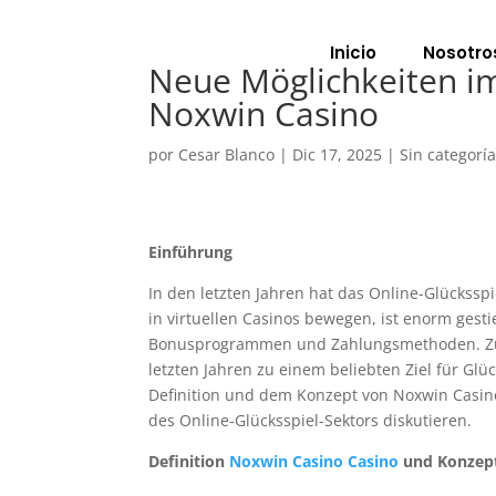
Inicio
Nosotro
Neue Möglichkeiten im
Noxwin Casino
por
Cesar Blanco
|
Dic 17, 2025
|
Sin categorí
Einführung
In den letzten Jahren hat das Online-Glückssp
in virtuellen Casinos bewegen, ist enorm gesti
Bonusprogrammen und Zahlungsmethoden. Zu d
letzten Jahren zu einem beliebten Ziel für Glü
Definition und dem Konzept von Noxwin Casin
des Online-Glücksspiel-Sektors diskutieren.
Definition
Noxwin Casino Casino
und Konzep