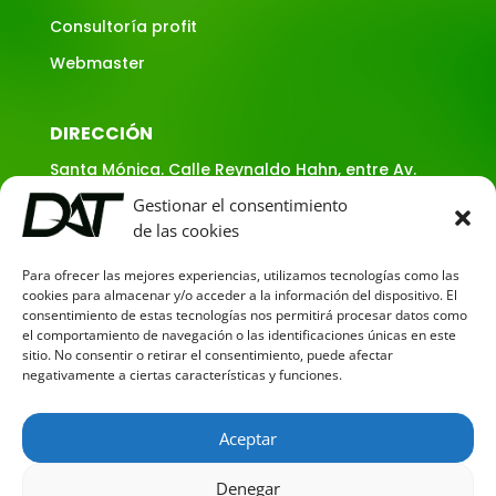
Consultoría profit
Webmaster
DIRECCIÓN
Santa Mónica. Calle Reynaldo Hahn, entre Av.
Teresa de la Parra y Av. Francisco Pimentel.
Gestionar el consentimiento
Quinta Olmagui. Punto de referencia:
de las cookies
Concesionario Ford Naoko Motors. Caracas,
Distrito Capital
Para ofrecer las mejores experiencias, utilizamos tecnologías como las
cookies para almacenar y/o acceder a la información del dispositivo. El
consentimiento de estas tecnologías nos permitirá procesar datos como
CONTACTO
el comportamiento de navegación o las identificaciones únicas en este
+58 4241675002
sitio. No consentir o retirar el consentimiento, puede afectar
negativamente a ciertas características y funciones.
FORMAS DE PAGO
Aceptar
Denegar