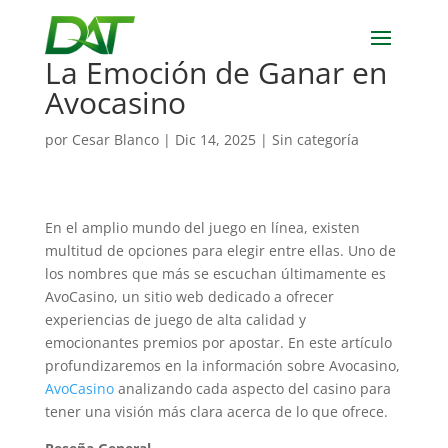
La Emoción de Ganar en
Avocasino
por
Cesar Blanco
|
Dic 14, 2025
|
Sin categoría
En el amplio mundo del juego en línea, existen
multitud de opciones para elegir entre ellas. Uno de
los nombres que más se escuchan últimamente es
AvoCasino, un sitio web dedicado a ofrecer
experiencias de juego de alta calidad y
emocionantes premios por apostar. En este artículo
profundizaremos en la información sobre Avocasino,
AvoCasino
analizando cada aspecto del casino para
tener una visión más clara acerca de lo que ofrece.