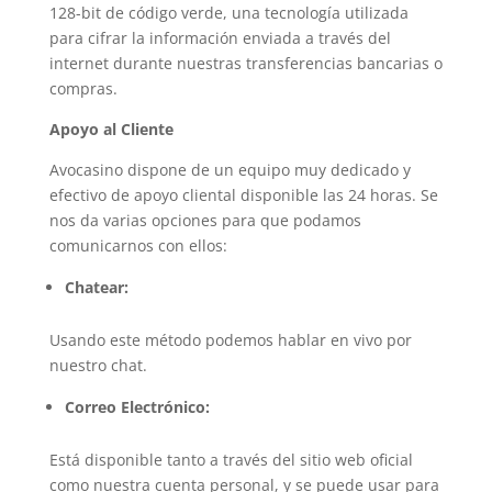
128-bit de código verde, una tecnología utilizada
para cifrar la información enviada a través del
internet durante nuestras transferencias bancarias o
compras.
Apoyo al Cliente
Avocasino dispone de un equipo muy dedicado y
efectivo de apoyo cliental disponible las 24 horas. Se
nos da varias opciones para que podamos
comunicarnos con ellos:
Chatear:
Usando este método podemos hablar en vivo por
nuestro chat.
Correo Electrónico:
Está disponible tanto a través del sitio web oficial
como nuestra cuenta personal, y se puede usar para