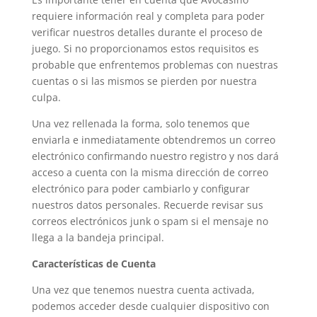
requiere información real y completa para poder
verificar nuestros detalles durante el proceso de
juego. Si no proporcionamos estos requisitos es
probable que enfrentemos problemas con nuestras
cuentas o si las mismos se pierden por nuestra
culpa.
Una vez rellenada la forma, solo tenemos que
enviarla e inmediatamente obtendremos un correo
electrónico confirmando nuestro registro y nos dará
acceso a cuenta con la misma dirección de correo
electrónico para poder cambiarlo y configurar
nuestros datos personales. Recuerde revisar sus
correos electrónicos junk o spam si el mensaje no
llega a la bandeja principal.
Características de Cuenta
Una vez que tenemos nuestra cuenta activada,
podemos acceder desde cualquier dispositivo con