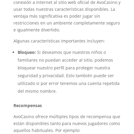
conexión a Internet al sitio web oficial de AvoCasino y
usar todas nuestras características disponibles. La
ventaja más significativa es poder jugar sin
restricciones en un ambiente completamente seguro
e igualmente divertido.
Algunas características importantes incluyen:
Bloqueo:
Si deseamos que nuestros niños o
familiares no puedan acceder al sitio, podemos
bloquear nuestro perfil para proteger nuestra
seguridad y privacidad. Esto también puede ser
utilizado si por error tenemos una cuenta repetida
del mismo nombre.
Recompensas
AvoCasino ofrece múltiples tipos de recompensa que
están disponibles tanto para nuevos jugadores como
aquellos habituales. Por ejemplo: