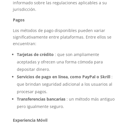
informado sobre las regulaciones aplicables a su
jurisdicción.
Pagos
Los métodos de pago disponibles pueden variar
significativamente entre plataformas. Entre ellos se
encuentran:
Tarjetas de crédito
: que son ampliamente
aceptadas y ofrecen una forma cómoda para
depositar dinero.
Servicios de pago en línea, como PayPal o Skrill
:
que brindan seguridad adicional a los usuarios al
procesar pagos.
Transferencias bancarias
: un método más antiguo
pero igualmente seguro.
Experiencia Móvil