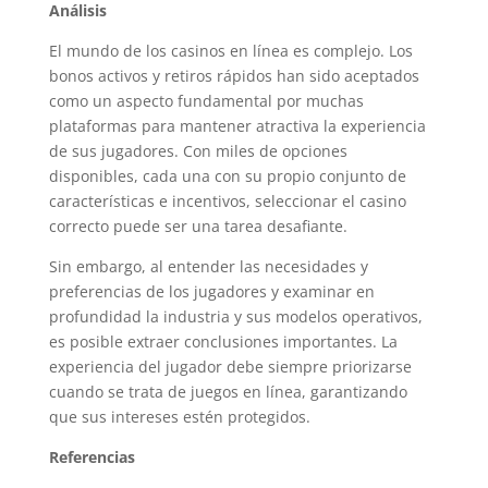
Análisis
El mundo de los casinos en línea es complejo. Los
bonos activos y retiros rápidos han sido aceptados
como un aspecto fundamental por muchas
plataformas para mantener atractiva la experiencia
de sus jugadores. Con miles de opciones
disponibles, cada una con su propio conjunto de
características e incentivos, seleccionar el casino
correcto puede ser una tarea desafiante.
Sin embargo, al entender las necesidades y
preferencias de los jugadores y examinar en
profundidad la industria y sus modelos operativos,
es posible extraer conclusiones importantes. La
experiencia del jugador debe siempre priorizarse
cuando se trata de juegos en línea, garantizando
que sus intereses estén protegidos.
Referencias