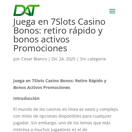
Juega en 7Slots Casino
Bonos: retiro rápido y
bonos activos
Promociones
por
Cesar Blanco
|
Dic 24, 2025
|
Sin categoría
Juega en 7Slots Casino Bonos: Retiro Rápido y
Bonos Activos Promociones
Introducción
El mundo de los casinos en línea es vasto y complejo,
con miles de opciones disponibles para cualquier
jugador. Sin embargo, uno de los temas que más
interesa a muchos jugadores es el de