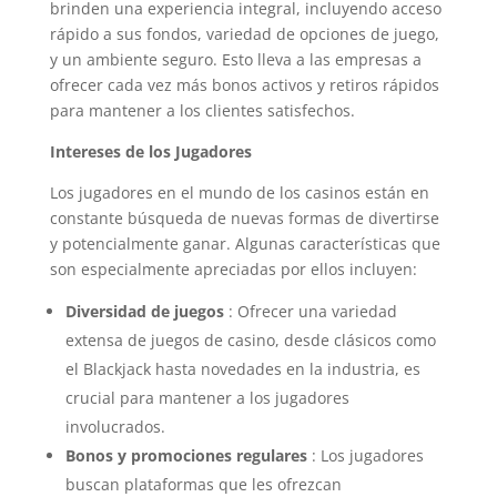
brinden una experiencia integral, incluyendo acceso
rápido a sus fondos, variedad de opciones de juego,
y un ambiente seguro. Esto lleva a las empresas a
ofrecer cada vez más bonos activos y retiros rápidos
para mantener a los clientes satisfechos.
Intereses de los Jugadores
Los jugadores en el mundo de los casinos están en
constante búsqueda de nuevas formas de divertirse
y potencialmente ganar. Algunas características que
son especialmente apreciadas por ellos incluyen:
Diversidad de juegos
: Ofrecer una variedad
extensa de juegos de casino, desde clásicos como
el Blackjack hasta novedades en la industria, es
crucial para mantener a los jugadores
involucrados.
Bonos y promociones regulares
: Los jugadores
buscan plataformas que les ofrezcan