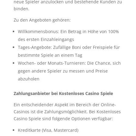
neue Spieler anzulocken und bestehende Kunden zu
binden.
Zu den Angeboten gehören:
Willkommensbonus: Ein Betrag in Höhe von 100%
des ersten Einzahleingangs
Tages-Angebote: Zufällige Boni oder Freispiele für
bestimmte Spiele an einem Tag
Wochen- oder Monats-Turnieren: Die Chance, sich
gegen andere Spieler zu messen und Preise
abzuholen
Zahlungsanbieter bei Kostenloses Casino Spiele
Ein entscheidender Aspekt im Bereich der Online-
Casinos ist die Zahlungsmöglichkeit. Bei Kostenloses
Casino Spiele sind folgende Optionen verfügbar:
Kreditkarte (Visa, Mastercard)