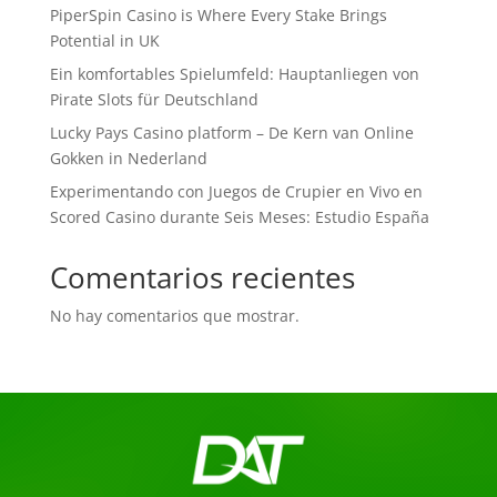
PiperSpin Casino is Where Every Stake Brings
Potential in UK
Ein komfortables Spielumfeld: Hauptanliegen von
Pirate Slots für Deutschland
Lucky Pays Casino platform – De Kern van Online
Gokken in Nederland
Experimentando con Juegos de Crupier en Vivo en
Scored Casino durante Seis Meses: Estudio España
Comentarios recientes
No hay comentarios que mostrar.