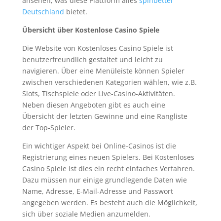
ansehen, was diese Plattform alles
spinbetter
Deutschland
bietet.
Übersicht über Kostenlose Casino Spiele
Die Website von Kostenloses Casino Spiele ist
benutzerfreundlich gestaltet und leicht zu
navigieren. Über eine Menüleiste können Spieler
zwischen verschiedenen Kategorien wählen, wie z.B.
Slots, Tischspiele oder Live-Casino-Aktivitäten.
Neben diesen Angeboten gibt es auch eine
Übersicht der letzten Gewinne und eine Rangliste
der Top-Spieler.
Ein wichtiger Aspekt bei Online-Casinos ist die
Registrierung eines neuen Spielers. Bei Kostenloses
Casino Spiele ist dies ein recht einfaches Verfahren.
Dazu müssen nur einige grundlegende Daten wie
Name, Adresse, E-Mail-Adresse und Passwort
angegeben werden. Es besteht auch die Möglichkeit,
sich über soziale Medien anzumelden.