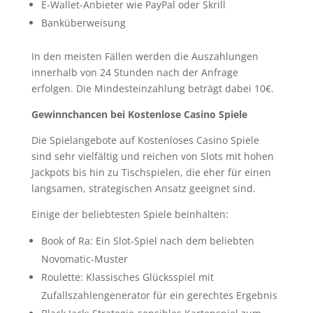
E-Wallet-Anbieter wie PayPal oder Skrill
Banküberweisung
In den meisten Fällen werden die Auszahlungen
innerhalb von 24 Stunden nach der Anfrage
erfolgen. Die Mindesteinzahlung beträgt dabei 10€.
Gewinnchancen bei Kostenlose Casino Spiele
Die Spielangebote auf Kostenloses Casino Spiele
sind sehr vielfältig und reichen von Slots mit hohen
Jackpots bis hin zu Tischspielen, die eher für einen
langsamen, strategischen Ansatz geeignet sind.
Einige der beliebtesten Spiele beinhalten:
Book of Ra: Ein Slot-Spiel nach dem beliebten
Novomatic-Muster
Roulette: Klassisches Glücksspiel mit
Zufallszahlengenerator für ein gerechtes Ergebnis