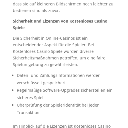
dass sie auf kleineren Bildschirmen noch leichter zu
bedienen sind als zuvor.
Sicherheit und Lizenzen von Kostenloses Casino
Spiele
Die Sicherheit in Online-Casinos ist ein
entscheidender Aspekt für die Spieler. Bei
Kostenloses Casino Spiele wurden diverse
Sicherheitsmaßnahmen getroffen, um eine faire
Spielumgebung zu gewährleisten:
Daten- und Zahlungsinformationen werden
verschlüsselt gespeichert
Regelmäßige Software-Upgrades sicherstellen ein
sicheres Spiel
Überprüfung der Spieleridentität bei jeder
Transaktion
Im Hinblick auf die Lizenzen ist Kostenloses Casino