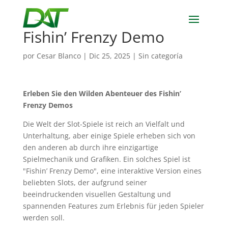
Fishin’ Frenzy Demo
por
Cesar Blanco
|
Dic 25, 2025
|
Sin categoría
Erleben Sie den Wilden Abenteuer des Fishin’
Frenzy Demos
Die Welt der Slot-Spiele ist reich an Vielfalt und
Unterhaltung, aber einige Spiele erheben sich von
den anderen ab durch ihre einzigartige
Spielmechanik und Grafiken. Ein solches Spiel ist
"Fishin’ Frenzy Demo", eine interaktive Version eines
beliebten Slots, der aufgrund seiner
beeindruckenden visuellen Gestaltung und
spannenden Features zum Erlebnis für jeden Spieler
werden soll.