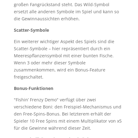
großen Fangrückstand steht. Das Wild-Symbol
ersetzt alle anderen Symbole im Spiel und kann so
die Gewinnaussichten erhöhen.
Scatter-Symbole
Ein weiterer wichtiger Aspekt des Spiels sind die
Scatter-Symbole – hier repräsentiert durch ein
Meerespflanzensymbol mit einer bunten Fische.
Wenn 3 oder mehr dieser Symbole
zusammenkommen, wird ein Bonus-Feature
freigeschaltet.
Bonus-Funktionen
"Fishin’ Frenzy Demo" verfügt über zwei
verschiedene Boni: den Freispiel-Mechanismus und
den Free-Spins-Bonus. Bei letzterem erhält der
Spieler 10 Free Spins mit einem Multiplikator von x5
für die Gewinne während dieser Zeit.