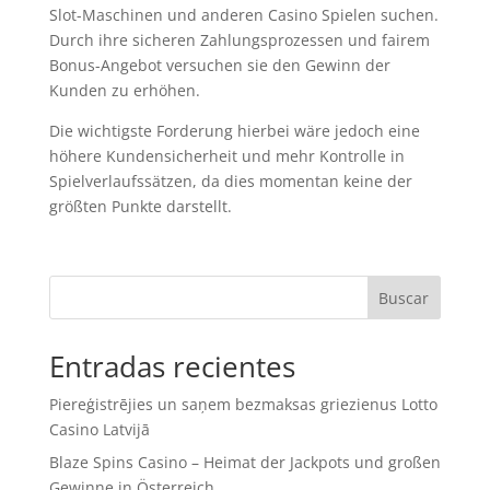
Slot-Maschinen und anderen Casino Spielen suchen.
Durch ihre sicheren Zahlungsprozessen und fairem
Bonus-Angebot versuchen sie den Gewinn der
Kunden zu erhöhen.
Die wichtigste Forderung hierbei wäre jedoch eine
höhere Kundensicherheit und mehr Kontrolle in
Spielverlaufssätzen, da dies momentan keine der
größten Punkte darstellt.
Buscar
Entradas recientes
Piereģistrējies un saņem bezmaksas griezienus Lotto
Casino Latvijā
Blaze Spins Casino – Heimat der Jackpots und großen
Gewinne in Österreich