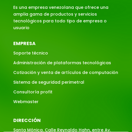
Es una empresa venezolana que ofrece una
amplia gama de productos y servicios
tecnológicos para todo tipo de empresa o
usuario
EMPRESA
Soporte técnico
Administración de plataformas tecnológicas
Cotización y venta de artículos de computación
Sistema de seguridad perimetral
Consultoría profit
Webmaster
DIRECCIÓN
Santa Mónica. Calle Reynaldo Hahn, entre Av.