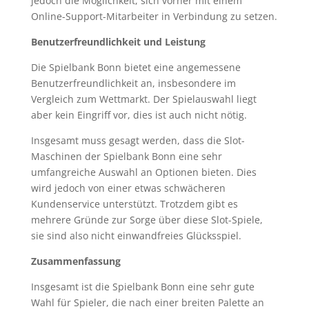
jedoch die Möglichkeit, sich vorher mit einem
Online-Support-Mitarbeiter in Verbindung zu setzen.
Benutzerfreundlichkeit und Leistung
Die Spielbank Bonn bietet eine angemessene
Benutzerfreundlichkeit an, insbesondere im
Vergleich zum Wettmarkt. Der Spielauswahl liegt
aber kein Eingriff vor, dies ist auch nicht nötig.
Insgesamt muss gesagt werden, dass die Slot-
Maschinen der Spielbank Bonn eine sehr
umfangreiche Auswahl an Optionen bieten. Dies
wird jedoch von einer etwas schwächeren
Kundenservice unterstützt. Trotzdem gibt es
mehrere Gründe zur Sorge über diese Slot-Spiele,
sie sind also nicht einwandfreies Glücksspiel.
Zusammenfassung
Insgesamt ist die Spielbank Bonn eine sehr gute
Wahl für Spieler, die nach einer breiten Palette an