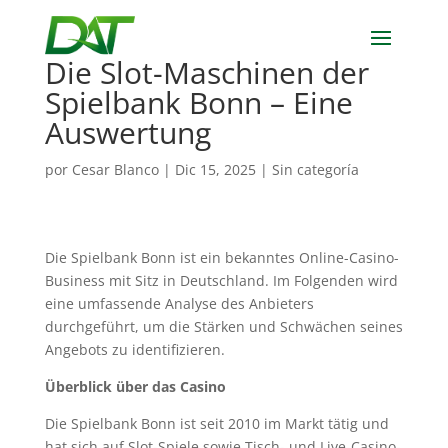
Die Slot-Maschinen der
Spielbank Bonn – Eine
Auswertung
por
Cesar Blanco
|
Dic 15, 2025
|
Sin categoría
Die Spielbank Bonn ist ein bekanntes Online-Casino-
Business mit Sitz in Deutschland. Im Folgenden wird
eine umfassende Analyse des Anbieters
durchgeführt, um die Stärken und Schwächen seines
Angebots zu identifizieren.
Überblick über das Casino
Die Spielbank Bonn ist seit 2010 im Markt tätig und
hat sich auf Slot-Spiele sowie Tisch- und Live-Casino-