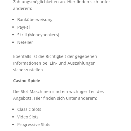
Zahlungsmöglichkeiten an. Hier finden sich unter
anderem:
Banküberweisung
PayPal
Skrill (Moneybookers)
Neteller
Ebenfalls ist die Richtigkeit der gegebenen
Informationen bei Ein- und Auszahlungen
sicherzustellen.
Casino-Spiele
Die Slot-Maschinen sind ein wichtiger Teil des
Angebots. Hier finden sich unter anderem:
Classic Slots
Video Slots
Progressive Slots