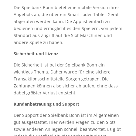
Die Spielbank Bonn bietet eine mobile Version ihres
Angebots an, die über ein Smart- oder Tablet-Gerät
abgerufen werden kann. Die App ist einfach zu
bedienen und ermöglicht es den Spielern, von jedem
Standort aus Zugriff auf die Slot-Maschinen und
andere Spiele zu haben.
Sicherheit und Lizenz
Die Sicherheit ist bei der Spielbank Bonn ein
wichtiges Thema. Daher wurde für eine sichere
Transaktionsschnittstelle Sorgen getragen. Die
Zahlungen können also sicher ablaufen, ohne dass
dabei größter Verlust entsteht.
Kundenbetreuung und Support
Der Support der Spielbank Bonn ist im Allgemeinen
gut ausgestattet. Hier werden Fragen zu den Slots
sowie anderen Anliegen schnell beantwortet. Es gibt