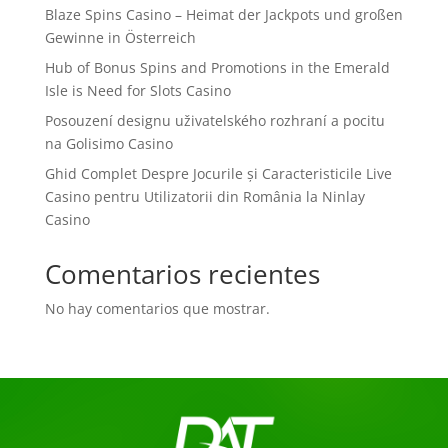
Blaze Spins Casino – Heimat der Jackpots und großen
Gewinne in Österreich
Hub of Bonus Spins and Promotions in the Emerald
Isle is Need for Slots Casino
Posouzení designu uživatelského rozhraní a pocitu
na Golisimo Casino
Ghid Complet Despre Jocurile și Caracteristicile Live
Casino pentru Utilizatorii din România la Ninlay
Casino
Comentarios recientes
No hay comentarios que mostrar.