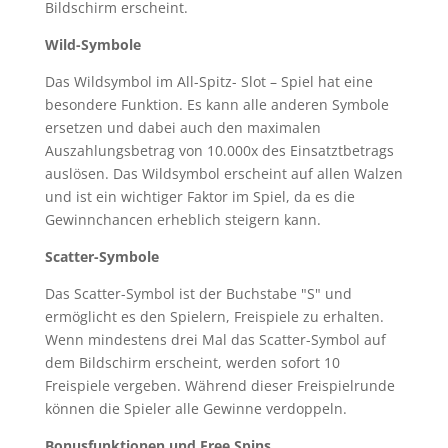
Bildschirm erscheint.
Wild-Symbole
Das Wildsymbol im All-Spitz- Slot – Spiel hat eine
besondere Funktion. Es kann alle anderen Symbole
ersetzen und dabei auch den maximalen
Auszahlungsbetrag von 10.000x des Einsatztbetrags
auslösen. Das Wildsymbol erscheint auf allen Walzen
und ist ein wichtiger Faktor im Spiel, da es die
Gewinnchancen erheblich steigern kann.
Scatter-Symbole
Das Scatter-Symbol ist der Buchstabe "S" und
ermöglicht es den Spielern, Freispiele zu erhalten.
Wenn mindestens drei Mal das Scatter-Symbol auf
dem Bildschirm erscheint, werden sofort 10
Freispiele vergeben. Während dieser Freispielrunde
können die Spieler alle Gewinne verdoppeln.
Bonusfunktionen und Free Spins