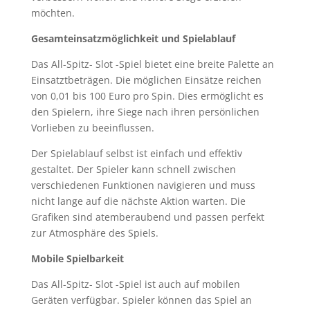
möchten.
Gesamteinsatzmöglichkeit und Spielablauf
Das All-Spitz- Slot -Spiel bietet eine breite Palette an
Einsatztbeträgen. Die möglichen Einsätze reichen
von 0,01 bis 100 Euro pro Spin. Dies ermöglicht es
den Spielern, ihre Siege nach ihren persönlichen
Vorlieben zu beeinflussen.
Der Spielablauf selbst ist einfach und effektiv
gestaltet. Der Spieler kann schnell zwischen
verschiedenen Funktionen navigieren und muss
nicht lange auf die nächste Aktion warten. Die
Grafiken sind atemberaubend und passen perfekt
zur Atmosphäre des Spiels.
Mobile Spielbarkeit
Das All-Spitz- Slot -Spiel ist auch auf mobilen
Geräten verfügbar. Spieler können das Spiel an