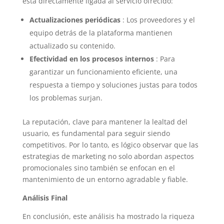
está directamente ligada al servicio ofrecido:
Actualizaciones periódicas
: Los proveedores y el
equipo detrás de la plataforma mantienen
actualizado su contenido.
Efectividad en los procesos internos
: Para
garantizar un funcionamiento eficiente, una
respuesta a tiempo y soluciones justas para todos
los problemas surjan.
La reputación, clave para mantener la lealtad del
usuario, es fundamental para seguir siendo
competitivos. Por lo tanto, es lógico observar que las
estrategias de marketing no solo abordan aspectos
promocionales sino también se enfocan en el
mantenimiento de un entorno agradable y fiable.
Análisis Final
En conclusión, este análisis ha mostrado la riqueza