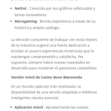
NetEnt
: Conocido por sus gráficos sofisticados y
temas innovadores.
Microgaming
: Brinda experiencia a través de su
histórico y amplio catálogo.
La decisión consciente de trabajar con estos titanes
de la industria sugiere una fuerte dedicación a
brindar al usuario experiencias inmersivas que lo
mantengan comprometido y satisfecho. Por
supuesto, siempre habrá nuevas novedades en
desarrollo para mantener el panorama competitivo.
Versión móvil de Casino Bono Bienvenida
En un mundo cada vez más movilizado, la
disponibilidad de una versión adaptada a teléfonos
inteligentes resulta esencial:
Aplicación móvil
: Aprovechando las nuevas