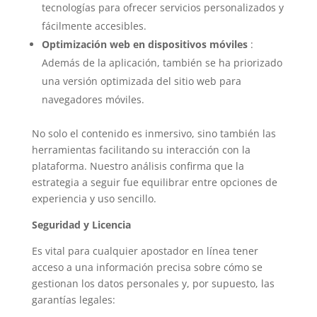
tecnologías para ofrecer servicios personalizados y
fácilmente accesibles.
Optimización web en dispositivos móviles
:
Además de la aplicación, también se ha priorizado
una versión optimizada del sitio web para
navegadores móviles.
No solo el contenido es inmersivo, sino también las
herramientas facilitando su interacción con la
plataforma. Nuestro análisis confirma que la
estrategia a seguir fue equilibrar entre opciones de
experiencia y uso sencillo.
Seguridad y Licencia
Es vital para cualquier apostador en línea tener
acceso a una información precisa sobre cómo se
gestionan los datos personales y, por supuesto, las
garantías legales: