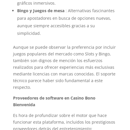
gráficos inmersivos.
Bingo y Juegos de mesa
: Alternativas fascinantes
para apostadores en busca de opciones nuevas,
aunque siempre accesibles gracias a su
simplicidad.
Aunque se puede observar la preferencia por incluir
juegos populares del mercado como Slots y Bingo,
también son dignos de mención los esfuerzos
realizados para ofrecer experiencias más exclusivas
mediante licencias con marcas conocidas. El soporte
técnico parece haber sido fundamental a este
respecto.
Proveedores de software en Casino Bono
Bienvenida
Es hora de profundizar sobre el motor que hace
funcionar esta plataforma, incluidos los prestigiosos
proveedores detrás del entretenimiento: