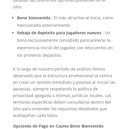
detallan las diferentes opciones presentes en el
sitio:
Bono bienvenida
: El más atractivo al inicio, como
mencionado anteriormente.
Rebaja de depósito para jugadores nuevos
: Un
bono exclusivamente concebido para acelerar la
experiencia inicial del jugador con descuentos en
los primeros depósitos.
A lo largo de nuestro período de análisis hemos
observado que la estructura promocional se centra
en crear un sentido inmediato y positivo al iniciar las
apuestas, siempre respetando la política de
privacidad apegada a normas jurídicas locales. Los
términos específicos deben consultarse dentro del
sitio para entender los requisitos detallados que
acompañan cada bono.
Opciones de Pago en Casino Bono Bienvenida