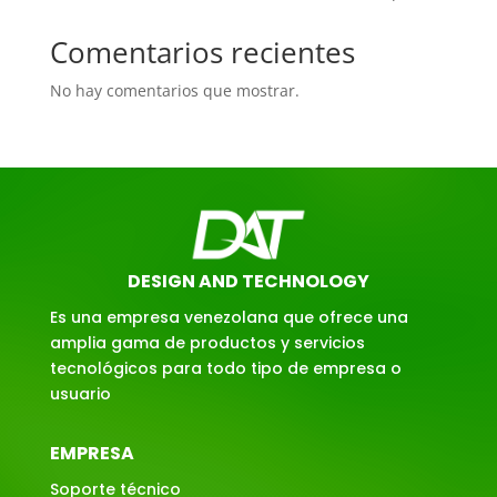
Comentarios recientes
No hay comentarios que mostrar.
DESIGN AND TECHNOLOGY
Es una empresa venezolana que ofrece una
amplia gama de productos y servicios
tecnológicos para todo tipo de empresa o
usuario
EMPRESA
Soporte técnico