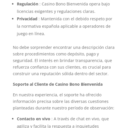
Regulación
: Casino Bono Bienvenida opera bajo
licencias exigentes y regulaciones claras.
Privacidad
: Mantenida con el debido respeto por
la normativa española aplicable a operadores de
juego en línea.
No debe sorprender encontrar una descripción clara
sobre procedimientos como depósito, pago y
seguridad. El interés en brindar transparencia, que
refuerza confianza con sus clientes, es crucial para
construir una reputación sólida dentro del sector.
Soporte al Cliente de Casino Bono Bienvenida
En nuestra experiencia, el soporte ha ofrecido
información precisa sobre las diversas cuestiones
planteadas durante nuestro período de observación:
Contacto en vivo
: A través de chat en vivo, que
agiliza y facilita la respuesta a inquietudes