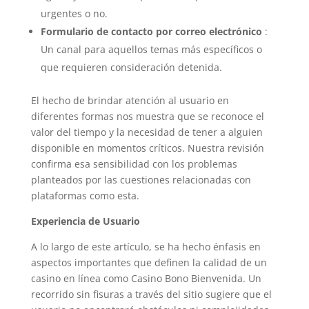
urgentes o no.
Formulario de contacto por correo electrónico
:
Un canal para aquellos temas más específicos o
que requieren consideración detenida.
El hecho de brindar atención al usuario en
diferentes formas nos muestra que se reconoce el
valor del tiempo y la necesidad de tener a alguien
disponible en momentos críticos. Nuestra revisión
confirma esa sensibilidad con los problemas
planteados por las cuestiones relacionadas con
plataformas como esta.
Experiencia de Usuario
A lo largo de este artículo, se ha hecho énfasis en
aspectos importantes que definen la calidad de un
casino en línea como Casino Bono Bienvenida. Un
recorrido sin fisuras a través del sitio sugiere que el