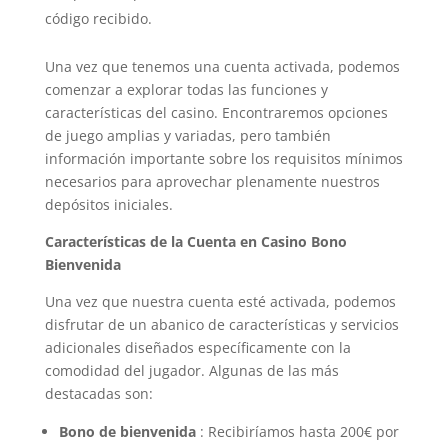
código recibido.
Una vez que tenemos una cuenta activada, podemos
comenzar a explorar todas las funciones y
características del casino. Encontraremos opciones
de juego amplias y variadas, pero también
información importante sobre los requisitos mínimos
necesarios para aprovechar plenamente nuestros
depósitos iniciales.
Características de la Cuenta en Casino Bono
Bienvenida
Una vez que nuestra cuenta esté activada, podemos
disfrutar de un abanico de características y servicios
adicionales diseñados específicamente con la
comodidad del jugador. Algunas de las más
destacadas son:
Bono de bienvenida
: Recibiríamos hasta 200€ por