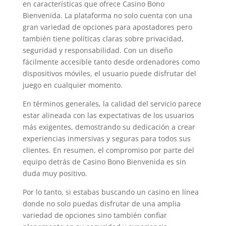
en características que ofrece Casino Bono
Bienvenida. La plataforma no solo cuenta con una
gran variedad de opciones para apostadores pero
también tiene políticas claras sobre privacidad,
seguridad y responsabilidad. Con un diseño
fácilmente accesible tanto desde ordenadores como
dispositivos móviles, el usuario puede disfrutar del
juego en cualquier momento.
En términos generales, la calidad del servicio parece
estar alineada con las expectativas de los usuarios
más exigentes, demostrando su dedicación a crear
experiencias inmersivas y seguras para todos sus
clientes. En resumen, el compromiso por parte del
equipo detrás de Casino Bono Bienvenida es sin
duda muy positivo.
Por lo tanto, si estabas buscando un casino en línea
donde no solo puedas disfrutar de una amplia
variedad de opciones sino también confiar