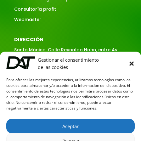
Consultoría profit
Webmaster
DIRECCIÓN
Santa Mónica. Calle Reynaldo Hahn, entre Av.
Teresa de la Parra y Av. Francisco Pimentel.
Gestionar el consentimiento
Quinta Olmagui. Punto de referencia:
de las cookies
Concesionario Ford Naoko Motors. Caracas,
Distrito Capital
Para ofrecer las mejores experiencias, utilizamos tecnologías como las
cookies para almacenar y/o acceder a la información del dispositivo. El
consentimiento de estas tecnologías nos permitirá procesar datos como
CONTACTO
el comportamiento de navegación o las identificaciones únicas en este
+58 4241675002
sitio. No consentir o retirar el consentimiento, puede afectar
negativamente a ciertas características y funciones.
FORMAS DE PAGO
Aceptar
Denegar