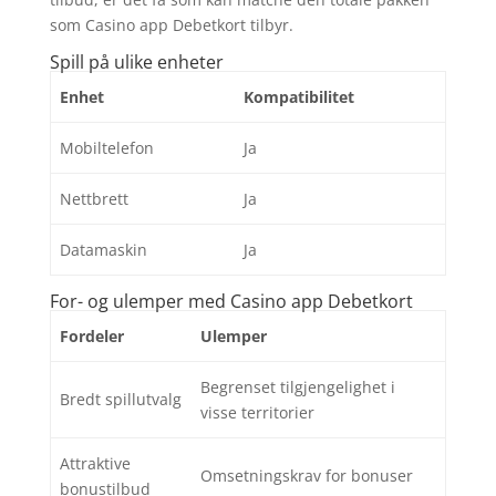
som Casino app Debetkort tilbyr.
Spill på ulike enheter
Enhet
Kompatibilitet
Mobiltelefon
Ja
Nettbrett
Ja
Datamaskin
Ja
For- og ulemper med Casino app Debetkort
Fordeler
Ulemper
Begrenset tilgjengelighet i
Bredt spillutvalg
visse territorier
Attraktive
Omsetningskrav for bonuser
bonustilbud