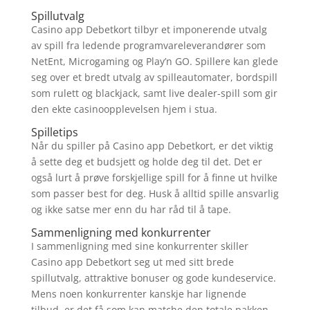
Spillutvalg
Casino app Debetkort tilbyr et imponerende utvalg
av spill fra ledende programvareleverandører som
NetEnt, Microgaming og Play’n GO. Spillere kan glede
seg over et bredt utvalg av spilleautomater, bordspill
som rulett og blackjack, samt live dealer-spill som gir
den ekte casinoopplevelsen hjem i stua.
Spilletips
Når du spiller på Casino app Debetkort, er det viktig
å sette deg et budsjett og holde deg til det. Det er
også lurt å prøve forskjellige spill for å finne ut hvilke
som passer best for deg. Husk å alltid spille ansvarlig
og ikke satse mer enn du har råd til å tape.
Sammenligning med konkurrenter
I sammenligning med sine konkurrenter skiller
Casino app Debetkort seg ut med sitt brede
spillutvalg, attraktive bonuser og gode kundeservice.
Mens noen konkurrenter kanskje har lignende
tilbud, er det få som kan matche den totale pakken