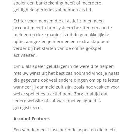
speler een bankrekening heeft of meerdere
geldigheidsperiodes zal hebben als lid.
Echter voor mensen die al actief zijn en geen
account meer in hun systeem bezitten om aan te
melden op deze manier is dit de gemakkelijkste
optie, aangezien je hiermee een extra stap bent
verder bij het starten van de online gokspel
activiteiten.
Om u als speler gelukkiger in de wereld te helpen
met uw winst uit het best casinobrand vindt je naast
die gegevens ook veel andere dingen om op te letten
wanneer jij aanmeld zult zijn, zoals hoe vaak en voor
welke spelletjes u actief bent. Zorg er altijd dat
iedere website of software met veiligheid is
geregistreerd.
Account Features
Een van de meest fascinerende aspecten die in elk