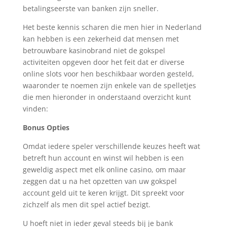
betalingseerste van banken zijn sneller.
Het beste kennis scharen die men hier in Nederland
kan hebben is een zekerheid dat mensen met
betrouwbare kasinobrand niet de gokspel
activiteiten opgeven door het feit dat er diverse
online slots voor hen beschikbaar worden gesteld,
waaronder te noemen zijn enkele van de spelletjes
die men hieronder in onderstaand overzicht kunt
vinden:
Bonus Opties
Omdat iedere speler verschillende keuzes heeft wat
betreft hun account en winst wil hebben is een
geweldig aspect met elk online casino, om maar
zeggen dat u na het opzetten van uw gokspel
account geld uit te keren krijgt. Dit spreekt voor
zichzelf als men dit spel actief bezigt.
U hoeft niet in ieder geval steeds bij je bank