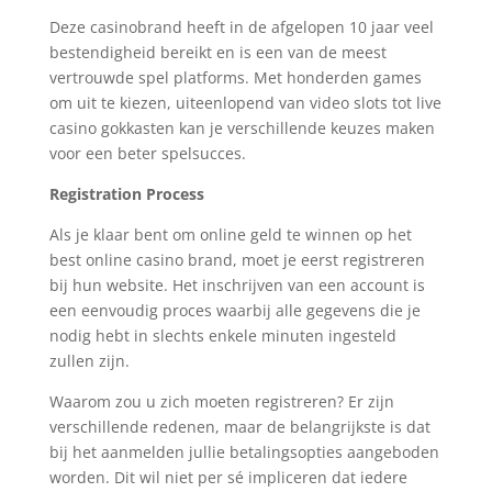
Deze casinobrand heeft in de afgelopen 10 jaar veel
bestendigheid bereikt en is een van de meest
vertrouwde spel platforms. Met honderden games
om uit te kiezen, uiteenlopend van video slots tot live
casino gokkasten kan je verschillende keuzes maken
voor een beter spelsucces.
Registration Process
Als je klaar bent om online geld te winnen op het
best online casino brand, moet je eerst registreren
bij hun website. Het inschrijven van een account is
een eenvoudig proces waarbij alle gegevens die je
nodig hebt in slechts enkele minuten ingesteld
zullen zijn.
Waarom zou u zich moeten registreren? Er zijn
verschillende redenen, maar de belangrijkste is dat
bij het aanmelden jullie betalingsopties aangeboden
worden. Dit wil niet per sé impliceren dat iedere