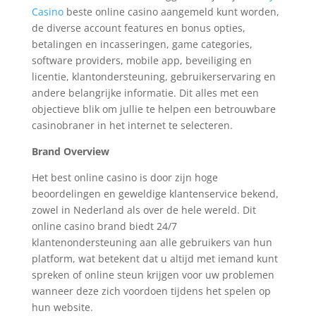
Casino
beste online casino aangemeld kunt worden,
de diverse account features en bonus opties,
betalingen en incasseringen, game categories,
software providers, mobile app, beveiliging en
licentie, klantondersteuning, gebruikerservaring en
andere belangrijke informatie. Dit alles met een
objectieve blik om jullie te helpen een betrouwbare
casinobraner in het internet te selecteren.
Brand Overview
Het best online casino is door zijn hoge
beoordelingen en geweldige klantenservice bekend,
zowel in Nederland als over de hele wereld. Dit
online casino brand biedt 24/7
klantenondersteuning aan alle gebruikers van hun
platform, wat betekent dat u altijd met iemand kunt
spreken of online steun krijgen voor uw problemen
wanneer deze zich voordoen tijdens het spelen op
hun website.