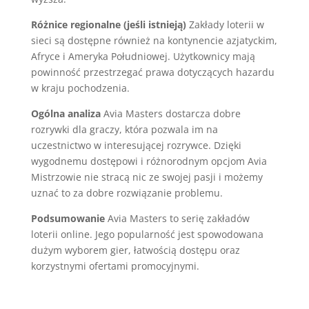
Różnice regionalne (jeśli istnieją)
Zakłady loterii w
sieci są dostępne również na kontynencie azjatyckim,
Afryce i Ameryka Południowej. Użytkownicy mają
powinność przestrzegać prawa dotyczących hazardu
w kraju pochodzenia.
Ogólna analiza
Avia Masters dostarcza dobre
rozrywki dla graczy, która pozwala im na
uczestnictwo w interesującej rozrywce. Dzięki
wygodnemu dostępowi i różnorodnym opcjom Avia
Mistrzowie nie stracą nic ze swojej pasji i możemy
uznać to za dobre rozwiązanie problemu.
Podsumowanie
Avia Masters to serię zakładów
loterii online. Jego popularność jest spowodowana
dużym wyborem gier, łatwością dostępu oraz
korzystnymi ofertami promocyjnymi.