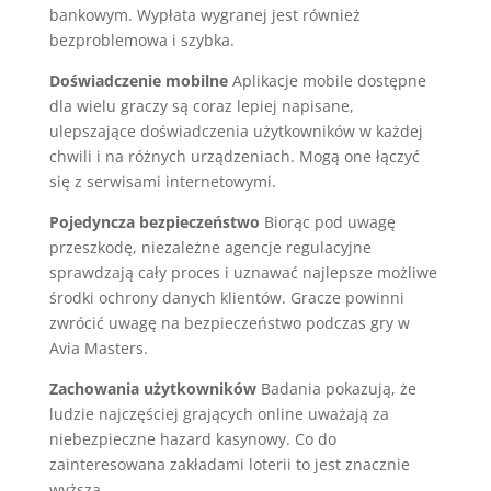
bankowym. Wypłata wygranej jest również
bezproblemowa i szybka.
Doświadczenie mobilne
Aplikacje mobile dostępne
dla wielu graczy są coraz lepiej napisane,
ulepszające doświadczenia użytkowników w każdej
chwili i na różnych urządzeniach. Mogą one łączyć
się z serwisami internetowymi.
Pojedyncza bezpieczeństwo
Biorąc pod uwagę
przeszkodę, niezależne agencje regulacyjne
sprawdzają cały proces i uznawać najlepsze możliwe
środki ochrony danych klientów. Gracze powinni
zwrócić uwagę na bezpieczeństwo podczas gry w
Avia Masters.
Zachowania użytkowników
Badania pokazują, że
ludzie najczęściej grających online uważają za
niebezpieczne hazard kasynowy. Co do
zainteresowana zakładami loterii to jest znacznie
wyższa.