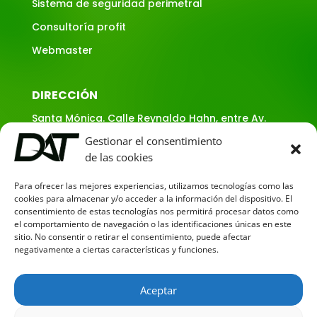
Sistema de seguridad perimetral
Consultoría profit
Webmaster
DIRECCIÓN
Santa Mónica. Calle Reynaldo Hahn, entre Av.
Teresa de la Parra y Av. Francisco Pimentel.
Gestionar el consentimiento
Quinta Olmagui. Punto de referencia:
de las cookies
Concesionario Ford Naoko Motors. Caracas,
Distrito Capital
Para ofrecer las mejores experiencias, utilizamos tecnologías como las
cookies para almacenar y/o acceder a la información del dispositivo. El
consentimiento de estas tecnologías nos permitirá procesar datos como
CONTACTO
el comportamiento de navegación o las identificaciones únicas en este
+58 4241675002
sitio. No consentir o retirar el consentimiento, puede afectar
negativamente a ciertas características y funciones.
FORMAS DE PAGO
Aceptar