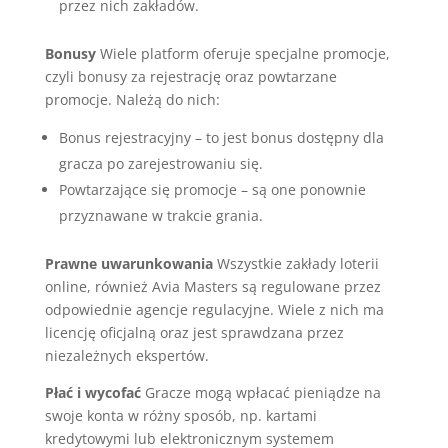
przez nich zakładów.
Bonusy
Wiele platform oferuje specjalne promocje,
czyli bonusy za rejestrację oraz powtarzane
promocje. Należą do nich:
Bonus rejestracyjny – to jest bonus dostępny dla
gracza po zarejestrowaniu się.
Powtarzające się promocje – są one ponownie
przyznawane w trakcie grania.
Prawne uwarunkowania
Wszystkie zakłady loterii
online, również Avia Masters są regulowane przez
odpowiednie agencje regulacyjne. Wiele z nich ma
licencję oficjalną oraz jest sprawdzana przez
niezależnych ekspertów.
Płać i wycofać
Gracze mogą wpłacać pieniądze na
swoje konta w różny sposób, np. kartami
kredytowymi lub elektronicznym systemem