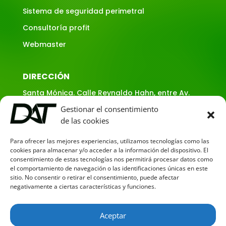
Sistema de seguridad perimetral
Consultoría profit
Webmaster
DIRECCIÓN
Santa Mónica. Calle Reynaldo Hahn, entre Av.
Teresa de la Parra y Av. Francisco Pimentel.
Gestionar el consentimiento
Quinta Olmagui. Punto de referencia:
de las cookies
Concesionario Ford Naoko Motors. Caracas,
Distrito Capital
Para ofrecer las mejores experiencias, utilizamos tecnologías como las
cookies para almacenar y/o acceder a la información del dispositivo. El
consentimiento de estas tecnologías nos permitirá procesar datos como
CONTACTO
el comportamiento de navegación o las identificaciones únicas en este
+58 4241675002
sitio. No consentir o retirar el consentimiento, puede afectar
negativamente a ciertas características y funciones.
FORMAS DE PAGO
Aceptar