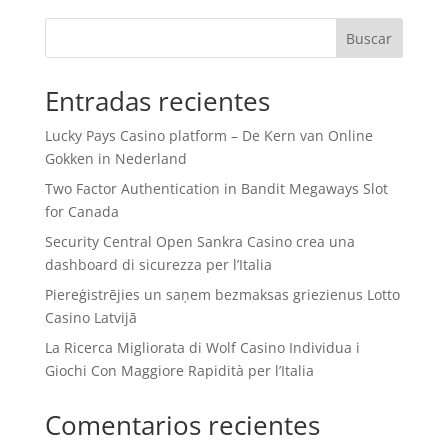
Buscar
Entradas recientes
Lucky Pays Casino platform – De Kern van Online
Gokken in Nederland
Two Factor Authentication in Bandit Megaways Slot
for Canada
Security Central Open Sankra Casino crea una
dashboard di sicurezza per l’Italia
Piereģistrējies un saņem bezmaksas griezienus Lotto
Casino Latvijā
La Ricerca Migliorata di Wolf Casino Individua i
Giochi Con Maggiore Rapidità per l’Italia
Comentarios recientes