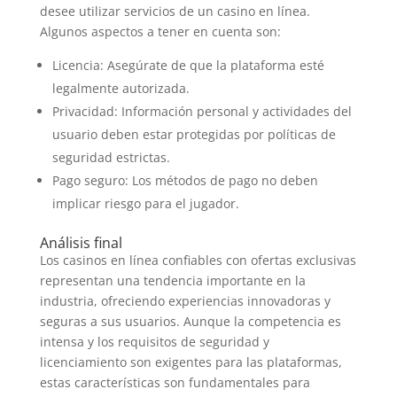
desee utilizar servicios de un casino en línea.
Algunos aspectos a tener en cuenta son:
Licencia: Asegúrate de que la plataforma esté
legalmente autorizada.
Privacidad: Información personal y actividades del
usuario deben estar protegidas por políticas de
seguridad estrictas.
Pago seguro: Los métodos de pago no deben
implicar riesgo para el jugador.
Análisis final
Los casinos en línea confiables con ofertas exclusivas
representan una tendencia importante en la
industria, ofreciendo experiencias innovadoras y
seguras a sus usuarios. Aunque la competencia es
intensa y los requisitos de seguridad y
licenciamiento son exigentes para las plataformas,
estas características son fundamentales para