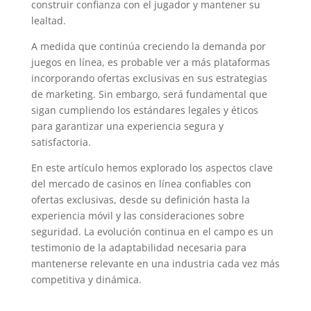
construir confianza con el jugador y mantener su
lealtad.
A medida que continúa creciendo la demanda por
juegos en línea, es probable ver a más plataformas
incorporando ofertas exclusivas en sus estrategias
de marketing. Sin embargo, será fundamental que
sigan cumpliendo los estándares legales y éticos
para garantizar una experiencia segura y
satisfactoria.
En este artículo hemos explorado los aspectos clave
del mercado de casinos en línea confiables con
ofertas exclusivas, desde su definición hasta la
experiencia móvil y las consideraciones sobre
seguridad. La evolución continua en el campo es un
testimonio de la adaptabilidad necesaria para
mantenerse relevante en una industria cada vez más
competitiva y dinámica.