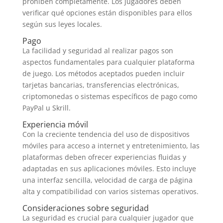
prohíben completamente. Los jugadores deben
verificar qué opciones están disponibles para ellos
según sus leyes locales.
Pago
La facilidad y seguridad al realizar pagos son
aspectos fundamentales para cualquier plataforma
de juego. Los métodos aceptados pueden incluir
tarjetas bancarias, transferencias electrónicas,
criptomonedas o sistemas específicos de pago como
PayPal u Skrill.
Experiencia móvil
Con la creciente tendencia del uso de dispositivos
móviles para acceso a internet y entretenimiento, las
plataformas deben ofrecer experiencias fluidas y
adaptadas en sus aplicaciones móviles. Esto incluye
una interfaz sencilla, velocidad de carga de página
alta y compatibilidad con varios sistemas operativos.
Consideraciones sobre seguridad
La seguridad es crucial para cualquier jugador que