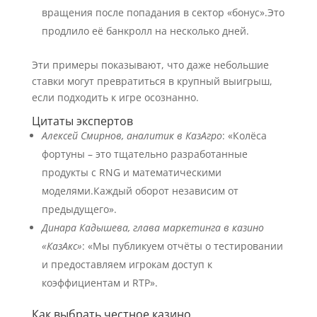
вращения после попадания в сектор «бонус».Это
продлило её банкролл на несколько дней.
Эти примеры показывают, что даже небольшие
ставки могут превратиться в крупный выигрыш,
если подходить к игре осознанно.
Цитаты экспертов
Алексей Смирнов, аналитик в КазАгро
: «Колёса
фортуны – это тщательно разработанные
продукты с RNG и математическими
моделями.Каждый оборот независим от
предыдущего».
Динара Кадышева, глава маркетинга в казино
«КазАкс»
: «Мы публикуем отчёты о тестировании
и предоставляем игрокам доступ к
коэффициентам и RTP».
Как выбрать честное казино