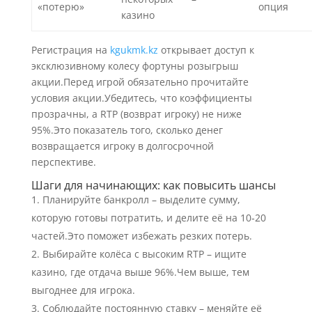
«потерю»
опция
казино
Регистрация на
kgukmk.kz
открывает доступ к
эксклюзивному колесу фортуны розыгрыш
акции.Перед игрой обязательно прочитайте
условия акции.Убедитесь, что коэффициенты
прозрачны, а RTP (возврат игроку) не ниже
95%.Это показатель того, сколько денег
возвращается игроку в долгосрочной
перспективе.
Шаги для начинающих: как повысить шансы
Планируйте банкролл – выделите сумму,
которую готовы потратить, и делите её на 10‑20
частей.Это поможет избежать резких потерь.
Выбирайте колёса с высоким RTP – ищите
казино, где отдача выше 96%.Чем выше, тем
выгоднее для игрока.
Соблюдайте постоянную ставку – меняйте её