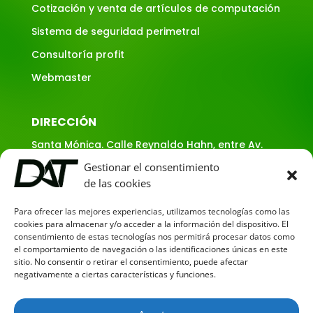
Cotización y venta de artículos de computación
Sistema de seguridad perimetral
Consultoría profit
Webmaster
DIRECCIÓN
Santa Mónica. Calle Reynaldo Hahn, entre Av.
Teresa de la Parra y Av. Francisco Pimentel.
Gestionar el consentimiento
Quinta Olmagui. Punto de referencia:
de las cookies
Concesionario Ford Naoko Motors. Caracas,
Distrito Capital
Para ofrecer las mejores experiencias, utilizamos tecnologías como las
cookies para almacenar y/o acceder a la información del dispositivo. El
consentimiento de estas tecnologías nos permitirá procesar datos como
CONTACTO
el comportamiento de navegación o las identificaciones únicas en este
+58 4241675002
sitio. No consentir o retirar el consentimiento, puede afectar
negativamente a ciertas características y funciones.
FORMAS DE PAGO