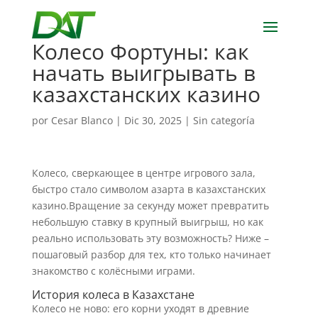
Колесо Фортуны: как
начать выигрывать в
казахстанских казино
por
Cesar Blanco
|
Dic 30, 2025
|
Sin categoría
Колесо, сверкающее в центре игрового зала,
быстро стало символом азарта в казахстанских
казино.Вращение за секунду может превратить
небольшую ставку в крупный выигрыш, но как
реально использовать эту возможность? Ниже –
пошаговый разбор для тех, кто только начинает
знакомство с колёсными играми.
История колеса в Казахстане
Колесо не ново: его корни уходят в древние